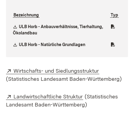
Bezeichnung
Typ
Download:
ULB Horb - Anbauverhältnisse, Tierhaltung,
(Öffnet in neuem Fenster)
Ökolandbau
Download:
(Öffnet in neuem Fenster
ULB Horb - Natürliche Grundlagen
Extern:
(Öffnet in neu
Wirtschafts- und Siedlungsstruktur
(Statistisches Landesamt Baden-Württemberg)
Extern:
(Öffnet in neuem Fen
Landwirtschaftliche Struktur
(Statistisches
Landesamt Baden-Württemberg)