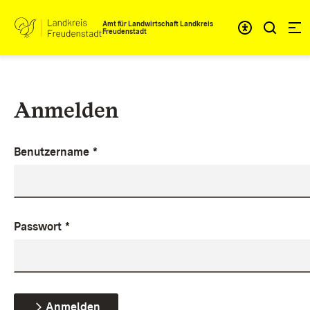
Zum Inhalt springen
Amt für Landwirtschaft Landkreis
Freudenstadt
Anmelden
Benutzername
*
Passwort
*
Anmelden